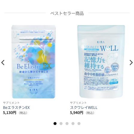
ベストセラー商品
サプリメント
サプリメント
BeエラスチンEX
スクワレイWELL
5,130
円
5,940
円
（税込）
（税込）