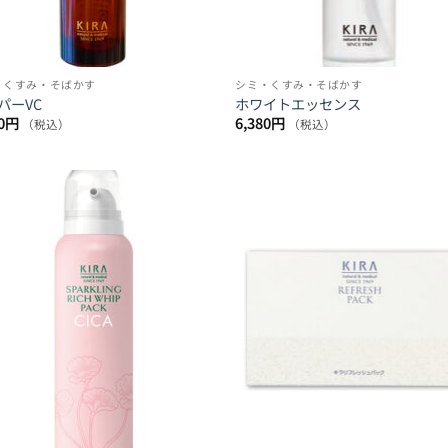
・くすみ・そばかす
シミ・くすみ・そばかす
パーVC
ホワイトエッセンス
0
円
6,380
円
（税込）
（税込）