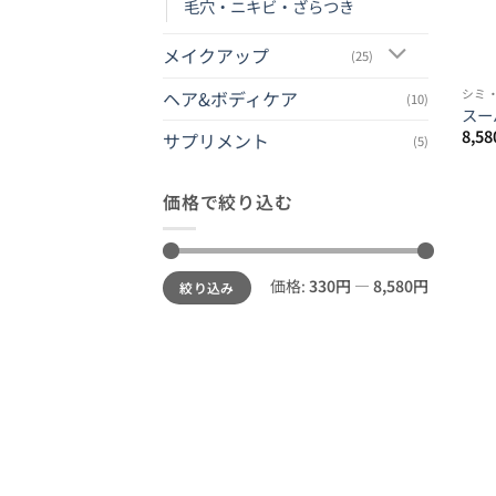
毛穴・ニキビ・ざらつき
メイクアップ
(25)
シミ
ヘア&ボディケア
(10)
スー
8,58
サプリメント
(5)
価格で絞り込む
最
最
価格:
330円
—
8,580円
絞り込み
低
高
価
価
格
格