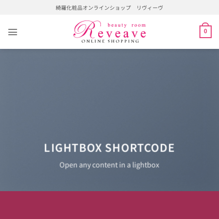
Skip
綺羅化粧品オンラインショップ リヴィーヴ
to
content
0
LIGHTBOX SHORTCODE
Open any content in a lightbox