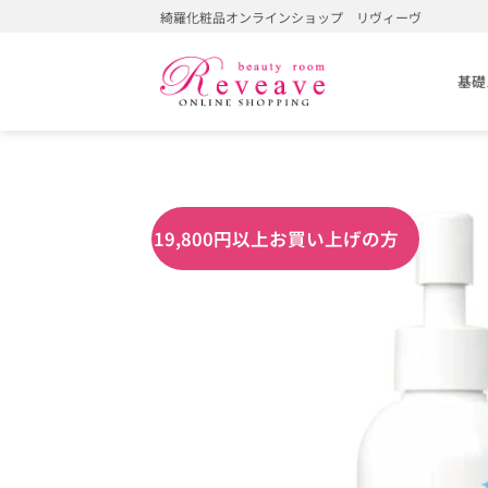
Skip
綺羅化粧品オンラインショップ リヴィーヴ
to
content
基礎
19,800円以上お買い上げの方